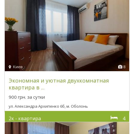
Киев
8
Экономная и уютная двухкомнатная
квартира в ...
900 грн.
за сутки
ул. Александра Архипенко 6б, м. Оболонь
2к - квартира
4