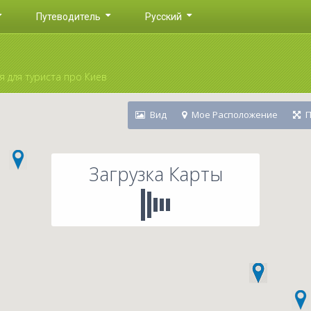
Путеводитель
Русский
 для туриста про Киев
Вид
Мое Расположение
П
Загрузка Карты