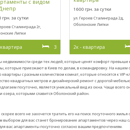
артаменты с видом
 Днепр
1600 грн.
за сутки
 грн.
за сутки
ул. Героев Сталинграда 2д,
Оболонские Липки
Героев Сталинграда 2г,
онские Липки
- квартира
3
2к - квартира
 недвижимости среди тех людей, которые ценят комфорт превыше в
, которые приезжают в Киев по делам, в командировку. На нашем 
квартиры с разным количеством комнат, которые относятся к VIP-кл
ество квадратных метров и дизайнерский ремонт с дорогой мебелью
длагаем посуточно, является уникальный вид из окна. Чаще всего о
и озера, которыми славится Оболонский район.
 скорее всего не захочется тратить его на поиск посуточного жилья 
 выбором для вас станет бронирование апартаментов через наш с
 для вас апартаменты посуточно согласно вашим предпочтениям.