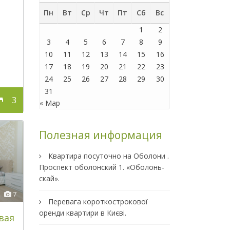
Пн
Вт
Ср
Чт
Пт
Сб
Вс
1
2
3
4
5
6
7
8
9
10
11
12
13
14
15
16
17
18
19
20
21
22
23
24
25
26
27
28
29
30
31
3
« Мар
Полезная информация
Квартира посуточно на Оболони .
Проспект оболонский 1. «Оболонь-
скай».
7
Перевага короткострокової
оренди квартири в Києві.
вая