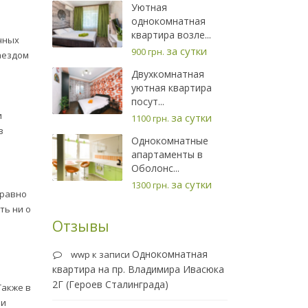
Уютная
однокомнатная
квартира возле...
чных
за сутки
900 грн.
аездом
Двухкомнатная
уютная квартира
посут...
и
за сутки
1100 грн.
в
Однокомнатные
апартаменты в
Оболонс...
за сутки
1300 грн.
правно
ть ни о
Отзывы
Однокомнатная
wwp
к записи
квартира на пр. Владимира Ивасюка
2Г (Героев Сталинграда)
Также в
ли