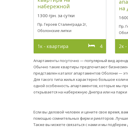
ап
набережной
на
1300 грн.
за сутки
1600
Пр. Героев Сталинграда 2г,
Пр. 
Оболонские липки
Обол
1к - квартира
4
2к 
Апартаменты посуточно — популярный вид аренды
Обычно такие квартиры предпочитают бизнесмены
представлен каталог апартаментов Оболони — это 
Для такого типа жилья характерно большое колич
одной особенность апартаментов, которые мы пре
открывается на набережную Днепра или на парки 
Если вы деловой человек и цените свое время, вам
помощью сомнительных фирм и риелторов. Лучшим
Также вы можете связаться с нами и мы подберем