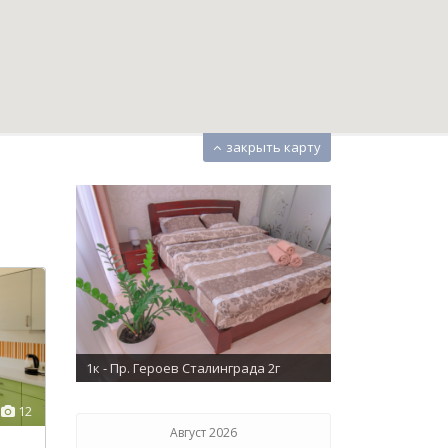
закрыть карту
во комнат
1к - Пр. Героев Сталинграда 2г
12
Август 2026