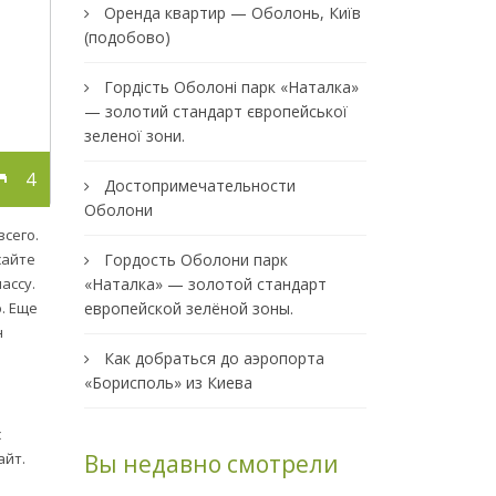
Оренда квартир — Оболонь, Київ
(подобово)
Гордість Оболоні парк «Наталка»
— золотий стандарт європейської
зеленої зони.
4
Достопримечательности
Оболони
сего.
Гордость Оболони парк
сайте
«Наталка» — золотой стандарт
ассу.
европейской зелёной зоны.
. Еще
н
Как добраться до аэропорта
«Борисполь» из Киева
с
Вы недавно смотрели
айт.