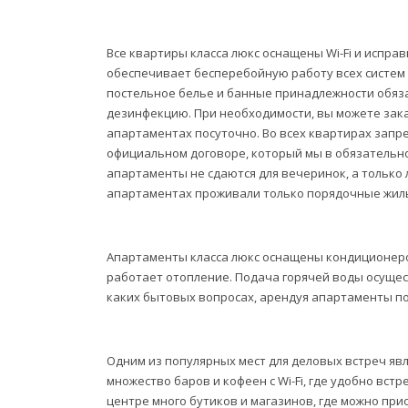
Все квартиры класса люкс оснащены Wi-Fi и испр
обеспечивает бесперебойную работу всех систем
постельное белье и банные принадлежности обяз
дезинфекцию. При необходимости, вы можете зака
апартаментах посуточно. Во всех квартирах запр
официальном договоре, который мы в обязательн
апартаменты не сдаются для вечеринок, а только 
апартаментах проживали только порядочные жил
Апартаменты класса люкс оснащены кондиционеро
работает отопление. Подача горячей воды осущес
каких бытовых вопросах, арендуя апартаменты по
Одним из популярных мест для деловых встреч явл
множество баров и кофеен с Wi-Fi, где удобно вст
центре много бутиков и магазинов, где можно пр