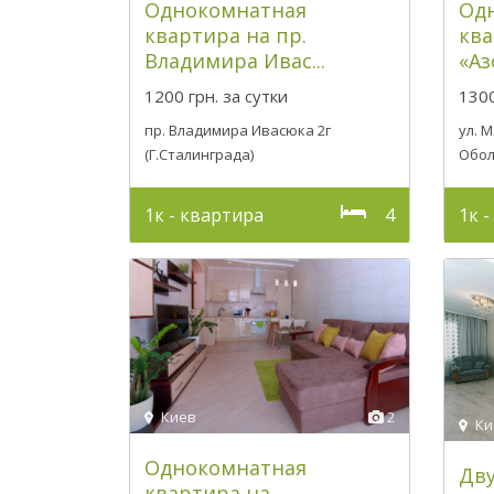
Однокомнатная
Од
квартира на пр.
ква
Владимира Ивас...
«Азо
1200 грн.
за сутки
1300
пр. Владимира Ивасюка 2г
ул. 
(Г.Сталинграда)
Обо
1к - квартира
4
1к 
Киев
2
Ки
Однокомнатная
Дв
квартира на