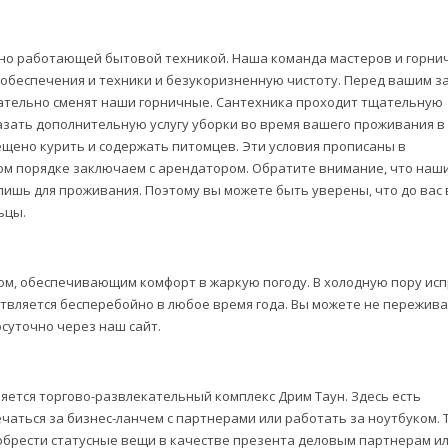
авно работающей бытовой техникой. Наша команда мастеров и горни
 обеспечения и техники и безукоризненную чистоту. Перед вашим з
ательно сменят наши горничные. Сантехника проходит тщательную
зать дополнительную услугу уборки во время вашего проживания в
ещено курить и содержать питомцев. Эти условия прописаны в
ом порядке заключаем с арендатором. Обратите внимание, что наш
лишь для проживания. Поэтому вы можете быть уверены, что до вас 
ьцы.
м, обеспечивающим комфорт в жаркую погоду. В холодную пору ис
твляется бесперебойно в любое время года. Вы можете не пережива
суточно через наш сайт.
яется торгово-развлекательный комплекс Дрим Таун. Здесь есть
речаться за бизнес-ланчем с партнерами или работать за ноутбуком. 
иобрести статусные вещи в качестве презента деловым партнерам и