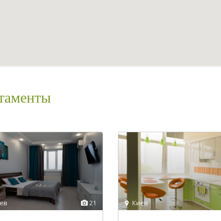
Спальных мест
Количест
ртаменты
ев
21
Киев