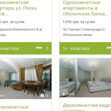
нокомнатная
Однокомнатные
ртира, ул. Полка
апартаменты в
в...
Оболонских Липка...
 грн.
за сутки
1300 грн.
за сутки
Маршала Малиновского 8, м.
Пр. Героев Сталинграда 2г,
лонь
Оболонские липки
- квартира
3
1к - квартира
Киев
ев
16
Двухкомнатная видо
ухкомнатные
квартира