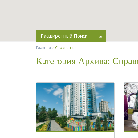
Расширенный Поиск
Главная
450 грн. - 1500 грн.
Справочная
Цены:
Категория Архива:
Справ