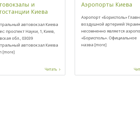
товокзалы и
Аэропорты Киева
тостанции Киева
Аэропорт «Борисполь» Глав
воздушной артерией Украи
тральный автовокзал Киева
несомненно является аэроп
ес: проспект Науки, 1, Киев,
«Борисполь». Официальное
вская обл., 03039
назва
тральный автовокзал Киева
[more]
п
[more]
Читать
Чит