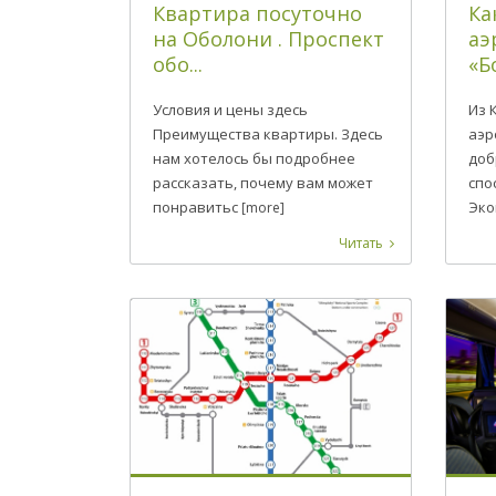
Квартира посуточно
Ка
на Оболони . Проспект
аэ
обо...
«Б
Условия и цены здесь
Из 
Преимущества квартиры. Здесь
аэр
нам хотелось бы подробнее
доб
рассказать, почему вам может
спо
понравитьс
Эко
[more]
Читать