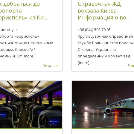
к добраться до
Справочная ЖД
ропорта
вокзала Киева.
орисполь» из Ки...
Информация о во...
Киева до
+38 (044) 503 70 05
опорта «Борисполь»
Круглосуточная Справочная
раться можно несколькими
служба Большинство приезж
собами: Способ №1 —
Столицы Украины в
номный. От
определённый момент зад
[more]
[more]
Читать
Чит