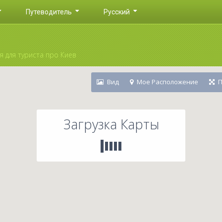
Путеводитель
Русский
 для туриста про Киев
Вид
Мое Расположение
П
Загрузка Карты