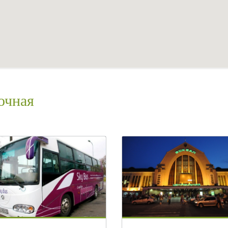
Спальных мест
Количест
очная