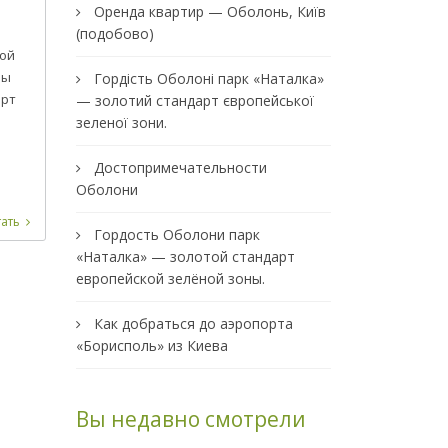
Оренда квартир — Оболонь, Київ
(подобово)
ной
ны
Гордість Оболоні парк «Наталка»
орт
— золотий стандарт європейської
зеленої зони.
Достопримечательности
Оболони
ать
Гордость Оболони парк
«Наталка» — золотой стандарт
европейской зелёной зоны.
Как добраться до аэропорта
«Борисполь» из Киева
Вы недавно смотрели