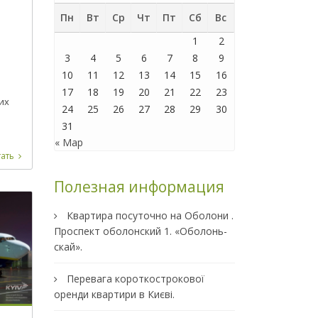
Пн
Вт
Ср
Чт
Пт
Сб
Вс
1
2
3
4
5
6
7
8
9
10
11
12
13
14
15
16
17
18
19
20
21
22
23
их
24
25
26
27
28
29
30
31
« Мар
ать
Полезная информация
Квартира посуточно на Оболони .
Проспект оболонский 1. «Оболонь-
скай».
Перевага короткострокової
оренди квартири в Києві.